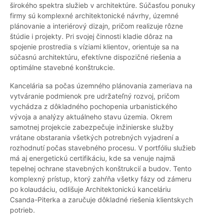
širokého spektra služieb v architektúre. Súčasťou ponuky
firmy sú komplexné architektonické návrhy, územné
plánovanie a interiérový dizajn, pričom realizuje rôzne
štúdie i projekty. Pri svojej činnosti kladie dôraz na
spojenie prostredia s víziami klientov, orientuje sa na
súčasnú architektúru, efektívne dispozičné riešenia a
optimálne stavebné konštrukcie.
Kancelária sa počas územného plánovania zameriava na
vytváranie podmienok pre udržateľný rozvoj, pričom
vychádza z dôkladného pochopenia urbanistického
vývoja a analýzy aktuálneho stavu územia. Okrem
samotnej projekcie zabezpečuje inžinierske služby
vrátane obstarania všetkých potrebných vyjadrení a
rozhodnutí počas stavebného procesu. V portfóliu služieb
má aj energetickú certifikáciu, kde sa venuje najmä
tepelnej ochrane stavebných konštrukcií a budov. Tento
komplexný prístup, ktorý zahŕňa všetky fázy od zámeru
po kolaudáciu, odlišuje Architektonickú kanceláriu
Csanda-Piterka a zaručuje dôkladné riešenia klientskych
potrieb.