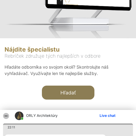
Nájdite špecialistu
Rebríček združuje tých najlepších v odbore
Hľadáte odborníka vo svojom okolí? Skontrolujte náš
vyhľadávač. Využívajte len tie najlepšie služby.
Hľadať
ORLY Architektúry
Live chat
22:11