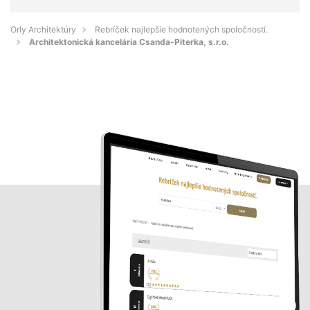
Orly Architektúry
Rebríček najlepšie hodnotených spoločností.
Architektonická kancelária Csanda-Piterka, s.r.o.