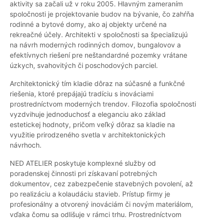
aktivity sa začali už v roku 2005. Hlavným zameraním
spoločnosti je projektovanie budov na bývanie, čo zahŕňa
rodinné a bytové domy, ako aj objekty určené na
rekreačné účely. Architekti v spoločnosti sa špecializujú
na návrh moderných rodinných domov, bungalovov a
efektívnych riešení pre neštandardné pozemky vrátane
úzkych, svahovitých či poschodových parciel.
Architektonický tím kladie dôraz na súčasné a funkčné
riešenia, ktoré prepájajú tradíciu s inováciami
prostredníctvom moderných trendov. Filozofia spoločnosti
vyzdvihuje jednoduchosť a eleganciu ako základ
estetickej hodnoty, pričom veľký dôraz sa kladie na
využitie prirodzeného svetla v architektonických
návrhoch.
NED ATELIER poskytuje komplexné služby od
poradenskej činnosti pri získavaní potrebných
dokumentov, cez zabezpečenie stavebných povolení, až
po realizáciu a kolaudáciu stavieb. Prístup firmy je
profesionálny a otvorený inováciám či novým materiálom,
vďaka čomu sa odlišuje v rámci trhu. Prostredníctvom