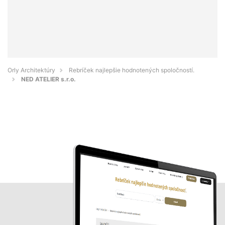
Orly Architektúry
Rebríček najlepšie hodnotených spoločností.
NED ATELIER s.r.o.