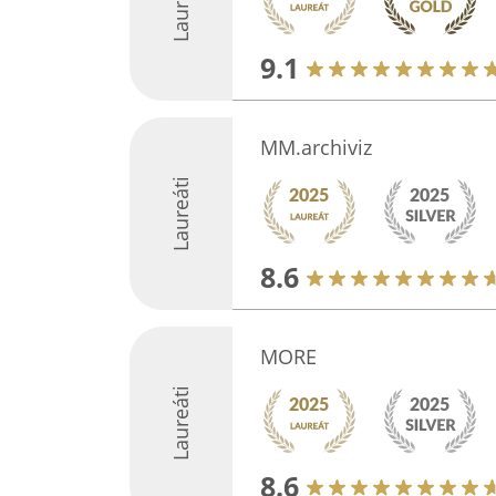
Laureáti
9.1
MM.archiviz
Laureáti
8.6
MORE
Laureáti
8.6