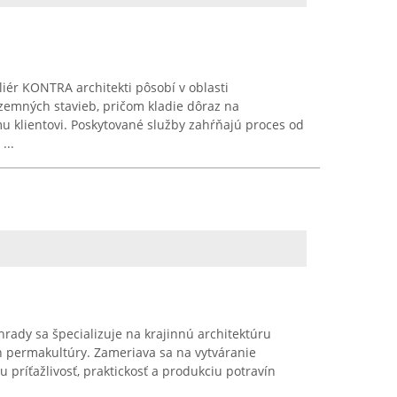
liér KONTRA architekti pôsobí v oblasti
emných stavieb, pričom kladie dôraz na
u klientovi. Poskytované služby zahŕňajú proces od
...
rady sa špecializuje na krajinnú architektúru
h permakultúry. Zameriava sa na vytváranie
u príťažlivosť, praktickosť a produkciu potravín