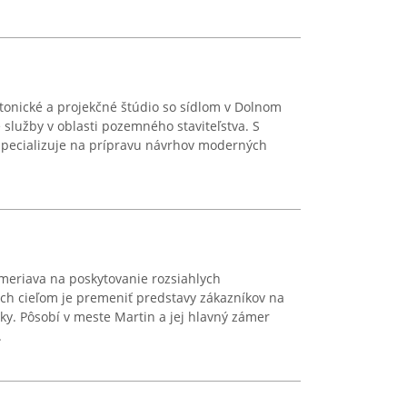
ktonické a projekčné štúdio so sídlom v Dolnom
e služby v oblasti pozemného staviteľstva. S
pecializuje na prípravu návrhov moderných
eriava na poskytovanie rozsiahlych
rých cieľom je premeniť predstavy zákazníkov na
ky. Pôsobí v meste Martin a jej hlavný zámer
.