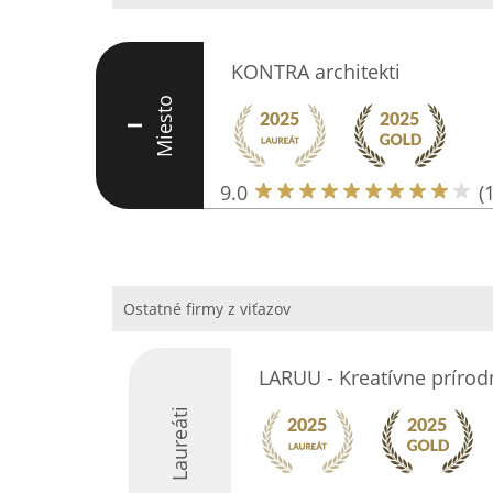
KONTRA architekti
Miesto
I
9.0
(
Ostatné firmy z viťazov
LARUU - Kreatívne prírod
Laureáti