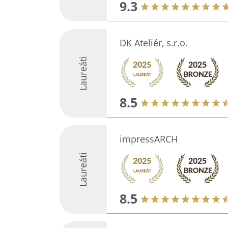
9.3
DK Ateliér, s.r.o.
Laureáti
8.5
impressARCH
Laureáti
8.5