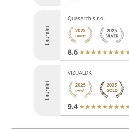
QuasArch s.r.o.
Laureáti
8.6
VIZUALDK
Laureáti
9.4