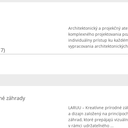
Architektonický a projekčný ate
komplexného projektovania poz
individuálny prístup ku každém
vypracovania architektonických 
17)
né záhrady
LARUU – Kreatívne prírodné záh
a dizajn založený na princípoc
záhrad, ktoré prepájajú vizuáln
v rámci udržateľného ...