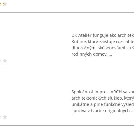
DK Ateliér funguje ako archite
Kubíne, ktoré zaisťuje rozsiahl
dlhoročnými skúsenosťami sa š
rodinných domov, ...
Spoločnosť impressARCH sa zam
architektonických služieb, kto
unikátne a plne funkčné výsled
spočíva v tvorbe originálnych ..