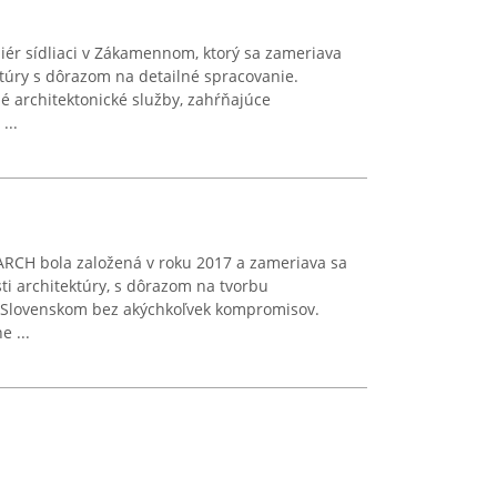
liér sídliaci v Zákamennom, ktorý sa zameriava
ktúry s dôrazom na detailné spracovanie.
é architektonické služby, zahŕňajúce
...
ARCH bola založená v roku 2017 a zameriava sa
ti architektúry, s dôrazom na tvorbu
 Slovenskom bez akýchkoľvek kompromisov.
 ...