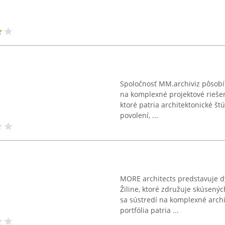
Spoločnosť MM.archiviz pôsobí 
na komplexné projektové riešen
ktoré patria architektonické št
povolení, ...
MORE architects predstavuje d
Žiline, ktoré združuje skúsenýc
sa sústredí na komplexné archi
portfólia patria ...