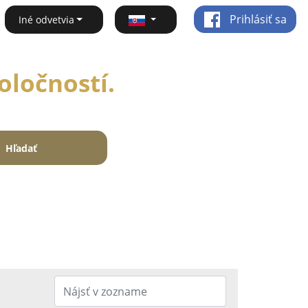
Prihlásiť sa
Iné odvetvia
oločností.
Hľadať